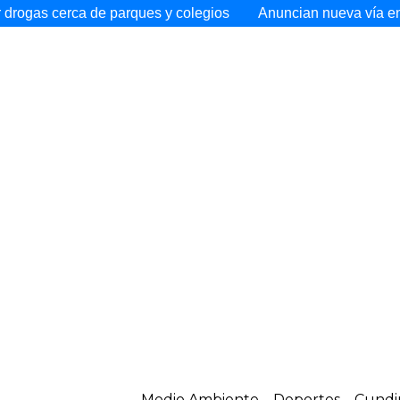
de parques y colegios
Anuncian nueva vía entre Cajicá y To
Medio Ambiente
Deportes
Cundi