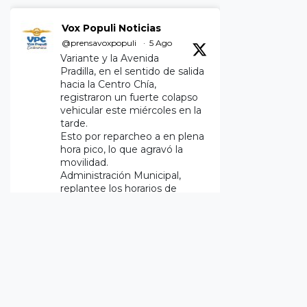
Vox Populi Noticias
@prensavoxpopuli
·
5 Ago
Variante y la Avenida
Pradilla, en el sentido de salida
hacia la Centro Chía,
registraron un fuerte colapso
vehicular este miércoles en la
tarde.
Esto por reparcheo a en plena
hora pico, lo que agravó la
movilidad.
Administración Municipal,
replantee los horarios de
ejecución.
Twitter
2
Vox Populi Noticias