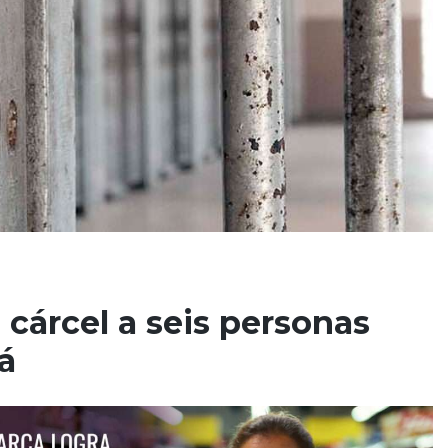
a cárcel a seis personas
á