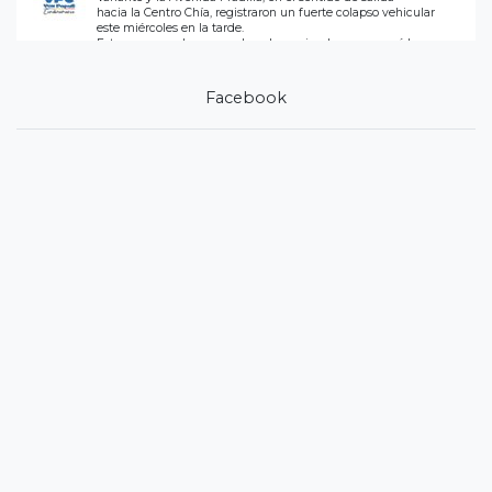
hacia la Centro Chía, registraron un fuerte colapso vehicular
este miércoles en la tarde.
Esto por reparcheo a en plena hora pico, lo que agravó la
movilidad.
Administración Municipal, replantee los horarios de ejecución.
Facebook
2
Twitter
@prensavoxpopuli
·
5 Ago
Vox Populi Noticias
Motivo del trancón - Alcaldia de Chía realizando OBRAS
de reparcheo en la Avenida Padilla de salida a Centro CHÍA ￼si
importar la movilidad.
2
1
Twitter
Load More