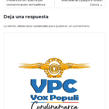
Prevención en Soacha por
exalcalde de Zipaquirá Wilson
de
contaminación atmosférica
García
entradas
Deja una respuesta
Lo siento, debes estar
conectado
para publicar un comentario.