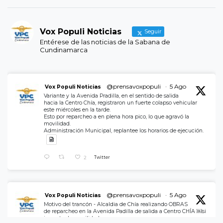
Vox Populi Noticias
Seguir
Entérese de las noticias de la Sabana de
Cundinamarca
@prensavoxpopuli
·
5 Ago
Vox Populi Noticias
Variante y la Avenida Pradilla, en el sentido de salida
hacia la Centro Chía, registraron un fuerte colapso vehicular
este miércoles en la tarde.
Esto por reparcheo a en plena hora pico, lo que agravó la
movilidad.
Administración Municipal, replantee los horarios de ejecución.
2
Twitter
@prensavoxpopuli
·
5 Ago
Vox Populi Noticias
Motivo del trancón - Alcaldia de Chía realizando OBRAS
de reparcheo en la Avenida Padilla de salida a Centro CHÍA ￼si
importar la movilidad.