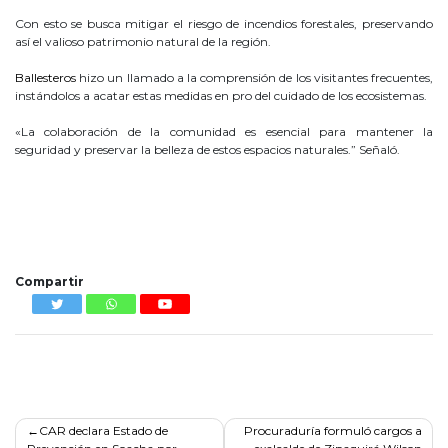
Con esto se busca mitigar el riesgo de incendios forestales, preservando
así el valioso patrimonio natural de la región.
Ballesteros
hizo un llamado a la comprensión de los visitantes frecuentes,
instándolos a acatar estas medidas en pro del cuidado de los ecosistemas.
«La colaboración de la comunidad es esencial para mantener la
seguridad y preservar la belleza de estos espacios naturales.” Señaló.
Esta reacción es propiedad y uso exclusivo de vox populi, cualquier reproducción
tendrá que ser mencionada en los medios que la comparta citan de la fuente de
donde fue sacada vox populi se reserva el derecho.
R anuncia
Compartir
Navegación
CAR declara Estado de
Procuraduría formuló cargos a