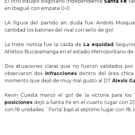
El otro equipo bogotano Independiente
Santa Fe
ta
en Ibagué con empate 0-0.
LA figura del partido sin duda fue Andrés Mosquer
cantidad los balones del rival con sello de gol.
La triste noticia fue la caída de
La equidad
Seguros 
Atlético Bucaramanga en el estadio Metropolitano de
Dos situaciones claras que no fueron validados por
observaron dos
infracciones
dentro del área chica 
momento que dejó de muy mal gusto al DT
Alexis G
Kevin Cuesta marcó el gol de la victoria para los 
posiciones
dejó a Santa Fe en el cuarto lugar con 20
con 18 unidades. ´Forta’ bajó al séptimo lugar con 18;
Victoria