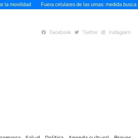
dad
Fuera celulares de las urnas: medida busca blindar trans
Facebook
Twitter
Instagram
namarca
Salud
Política
Agenda cultural
Breves