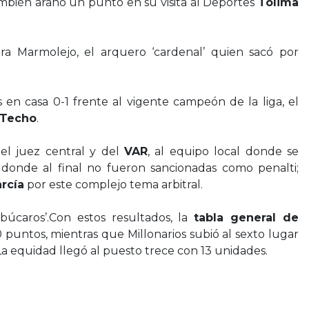
mbién arañó un punto en su visita al Deportes
Tolima
a Marmolejo, el arquero ‘cardenal’ quien sacó por
en casa 0-1 frente al vigente campeón de la liga, el
Techo
.
 el juez central y del
VAR
, al equipo local donde se
donde al final no fueron sancionadas como penalti;
arcía
por este complejo tema arbitral.
‘búcaros’.Con estos resultados, la
tabla general de
 puntos, mientras que Millonarios subió al sexto lugar
 La equidad llegó al puesto trece con 13 unidades.