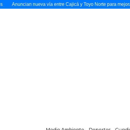
an nueva vía entre Cajicá y Toyo Norte para mejorar la movili
Medio Ambiente
Deportes
Cundi