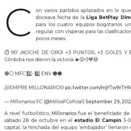
C
on varios partidos aplazados en lo que
doceava fecha de la
Liga BetPlay Dim
para los cuatro equipos bogotanos un
regular con vísperas para las clasificacio
pocos meses.
⏱️ 90’ ¡NOCHE DE ORO! +3 PUNTOS, +3 GOLES Y EN 
Córdoba nos dieron la victoria 🔥😮‍💨💙Ⓜ️
🔵⚪ MFC 3️⃣- 0️⃣ ENV 🟠🟠
¡SIEMPRE MILLONARIOS!
pic.twitter.com/mjYTw9rTH
— Millonarios FC (@MillosFCoficial)
September 29, 202
A nivel futbolístico,
Millonarios
fue el beneficiado de
sábado 28 de octubre en el
estadio El Campín
3-0
capital, la hinchada del equipo ‘embajador’ llenaron