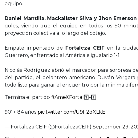
equipo.
Daniel Mantilla, Mackalister Silva y Jhon Emerso
goles, viendo que el equipo en todos los 90 minu
proyección colectiva a lo largo del cotejo.
Empate impensado de
Fortaleza CEIF
en la ciudad
Guerrero, enfrentado al América e igualarlo 1-1.
Nicolás Rodríguez abrió el marcador para sorpresa de
del partido, el delantero americano Duván Vergara
todo listo para ganar el encuentro por la mínima difer
Termina el partido
#AmeXForta
1️⃣-1️⃣
90’ + 84 años
pic.twitter.com/U9If2dXLkE
— Fortaleza CEIF (@FortalezaCEIF)
September 29, 20