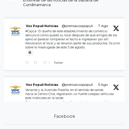
Cundinamarca
@prensavoxpopuli
·
7 Ago
Vox Populi Noticias
#Cajicá- El dueño de este establecimiento de comercio
denunció cómo quedó su local después de que amigos de los
ajeno al parecer rompieran el techo e ingresaran por allí.
Revolcaron el local y se llevaron parte de sus productos. Ocurrió
sobre la madrugada de este 5 de agosto.
1
Twitter
@prensavoxpopuli
·
5 Ago
Vox Populi Noticias
Variante y la Avenida Pradilla, en el sentido de salida
hacia la Centro Chía, registraron un fuerte colapso vehicular
este miércoles en la tarde.
Esto por reparcheo a en plena hora pico, lo que agravó la
movilidad.
Administración Municipal, replantee los horarios de ejecución.
Facebook
2
Twitter