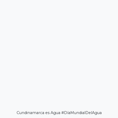
Cundinamarca es Agua #DíaMundialDelAgua