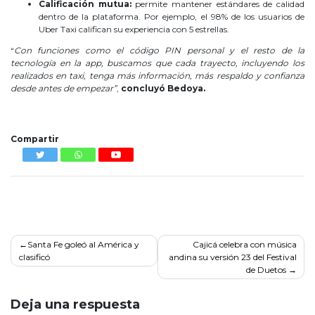
Calificación mutua:
permite mantener estándares de calidad
dentro de la plataforma. Por ejemplo, el 98% de los usuarios de
Uber Taxi califican su experiencia con 5 estrellas.
“
Con funciones como el código PIN personal y el resto de la
tecnología en la app, buscamos que cada trayecto, incluyendo los
realizados en taxi, tenga más información, más respaldo y confianza
desde antes de empezar”
,
concluyó Bedoya.
Uber lanza PIN
Compartir
Navegación
Santa Fe goleó al América y
Cajicá celebra con música
clasificó
andina su versión 23 del Festival
de
de Duetos
entradas
Deja una respuesta