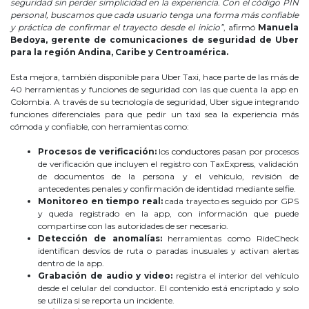
seguridad sin perder simplicidad en la experiencia. Con el código PIN
personal, buscamos que cada usuario tenga una forma más confiable
y práctica de confirmar el trayecto desde el inicio”
, afirmó
Manuela
Bedoya, gerente de comunicaciones de seguridad de Uber
para la región Andina, Caribe y Centroamérica.
Esta mejora, también disponible para Uber Taxi, hace parte de las más de
40 herramientas y funciones de seguridad con las que cuenta la app en
Colombia. A través de su tecnología de seguridad, Uber sigue integrando
funciones diferenciales para que pedir un taxi sea la experiencia más
cómoda y confiable, con herramientas como:
Procesos de verificación:
los
conductores
pasan por procesos
de verificación que incluyen el registro con TaxExpress, validación
de documentos de la persona y el vehículo, revisión de
antecedentes penales y confirmación de identidad mediante selfie.
Monitoreo en tiempo real:
cada trayecto es seguido por GPS
y queda registrado en la app, con información que puede
compartirse con las autoridades de ser necesario.
Detección de anomalías:
herramientas como RideCheck
identifican desvíos de ruta o paradas inusuales y activan alertas
dentro de la app.
Grabación de audio y video:
registra el interior del vehículo
desde el celular del conductor. El contenido está encriptado y solo
se utiliza si se reporta un incidente.