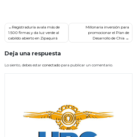
Navegación
Registraduría avala más de
Millonaria inversión para
1.500 firmas y da luz verde al
promocionar el Plan de
de
cabildo abierto en Zipaquirá
Desarrollo de Chía
entradas
Deja una respuesta
Lo siento, debes estar
conectado
para publicar un comentario.