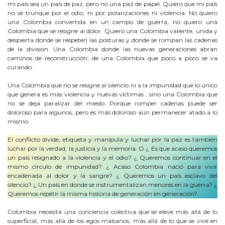
mi país sea un país de paz, pero no una paz de papel. Quiero que mi país
no se trunque por el odio, ni por polarizaciones ni violencia. No quiero
una Colombia convertida en un campo de guerra, no quiero una
Colombia que se resigne al dolor. Quiero una Colombia valiente, unida y
despierta donde se respeten las posturas y donde se rompan las cadenas
de la división. Una Colombia donde las nuevas generaciones abran
caminos de reconstrucción, de una Colombia que poco a poco se va
curando.
Una Colombia que no se resigne al silencio ni a la impunidad que lo único
que genera es más violencia y nuevas víctimas , sino una Colombia que
no se deja paralizar del miedo. Porque romper cadenas puede ser
doloroso para algunos, pero es más doloroso aún permanecer atado a lo
mismo.
El conflicto divide, etiqueta y manipula y luchar por la paz es también
luchar por la verdad, la justicia y la memoria. O ¿ Es que acaso queremos
un país resignado a la violencia y el odio? ¿ Queremos continuar en el
mismo círculo de impunidad? ¿ Acaso Colombia nació para vivir
encadenada al dolor y la sangre? ¿ Queremos un país esclavo del
silencio? ¿ Un país en donde se instrumentalizan menores en la guerra? ¿
Queremos repetir la misma historia de generación en generación?
Colombia necesita una conciencia colectiva que se eleve más allá de lo
superficial, más allá de los egos malsanos, más allá de lo que se vive en