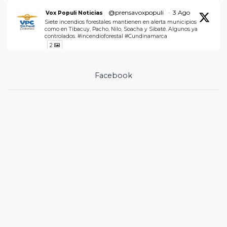
@prensavoxpopuli
·
3 Ago
Vox Populi Noticias
Siete incendios forestales mantienen en alerta municipios
como en Tibacuy, Pacho, Nilo, Soacha y Sibaté. Algunos ya
controlados. #incendioforestal #Cundinamarca
2
1
Twitter
Facebook
Vox Populi Noticias Retuiteado
@jorgeemiliorey
·
3 Ago
Jorge Emilio Rey Ángel
Desde la Unidad Departamental de Gestión del Riesgo
(@RiesgosCundi) mantenemos atención y monitoreo
permanente a 7 emergencias por incendios forestales
registradas en los municipios de #Tibacuy, #Pacho, #Nilo,
#Soacha y #Sibaté, en articulación con los Consejos
Municipales de
29
59
Twitter
Load More