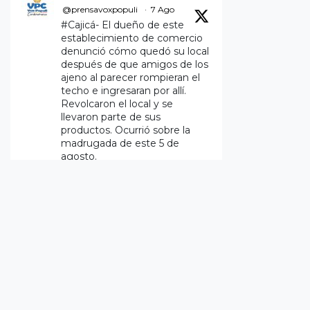
@prensavoxpopuli
·
7 Ago
#Cajicá- El dueño de este
establecimiento de comercio
denunció cómo quedó su local
después de que amigos de los
ajeno al parecer rompieran el
techo e ingresaran por allí.
Revolcaron el local y se
llevaron parte de sus
productos. Ocurrió sobre la
madrugada de este 5 de
agosto.
Twitter
1
Vox Populi Noticias
@prensavoxpopuli
·
5 Ago
Variante y la Avenida
Pradilla, en el sentido de salida