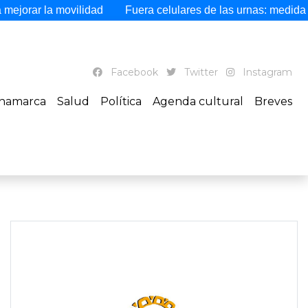
movilidad
Fuera celulares de las urnas: medida busca blinda
Facebook
Twitter
Instagram
namarca
Salud
Política
Agenda cultural
Breves