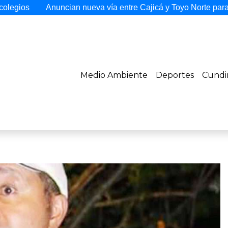
Anuncian nueva vía entre Cajicá y Toyo Norte para mejorar la 
Medio Ambiente
Deportes
Cundi