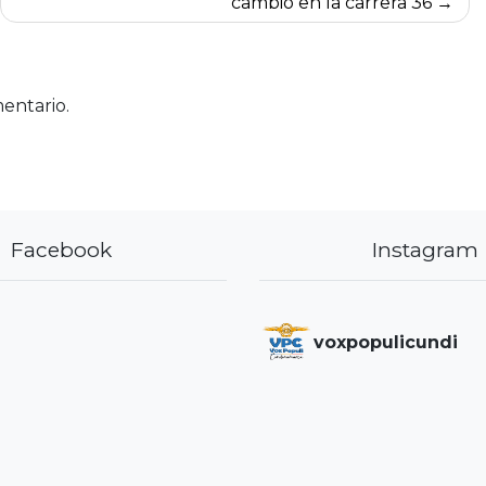
cambio en la carrera 36
entario.
Facebook
Instagram
voxpopulicundi