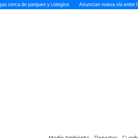
arques y colegios
Anuncian nueva vía entre Cajicá y Toyo N
Medio Ambiente
Deportes
Cundi