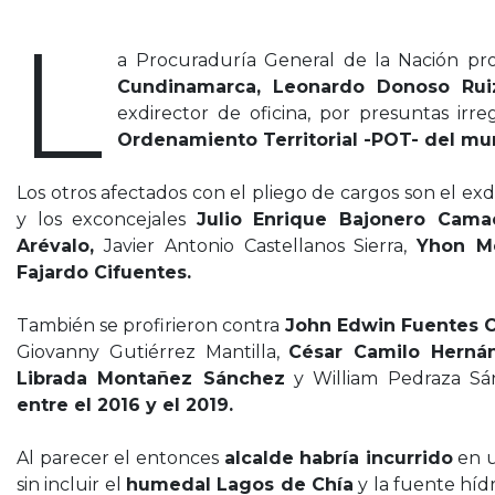
Pliego de cargos
L
a Procuraduría General de la Nación pro
Cundinamarca, Leonardo Donoso Ruiz
exdirector de oficina, por presuntas irr
Ordenamiento Territorial -POT- del mun
Los otros afectados con el pliego de cargos son el ex
y los exconcejales
Julio Enrique Bajonero Cama
Arévalo,
Javier Antonio Castellanos Sierra,
Yhon Me
Fajardo Cifuentes.
También se profirieron contra
John Edwin Fuentes C
Giovanny Gutiérrez Mantilla,
César Camilo Herná
Librada Montañez Sánchez
y William Pedraza S
entre el 2016 y el 2019.
Al parecer el entonces
alcalde habría incurrido
en u
sin incluir el
humedal Lagos de Chía
y la fuente híd