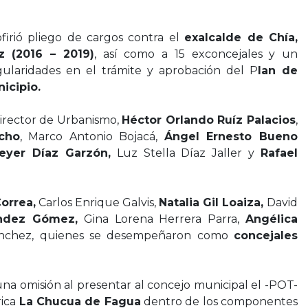
firió pliego de cargos contra el
exalcalde de Chía,
 (2016 – 2019)
, así como a 15 exconcejales y un
egularidades en el trámite y aprobación del P
lan de
icipio.
director de Urbanismo,
Héctor Orlando Ruíz Palacios
,
cho
, Marco Antonio Bojacá,
Ángel Ernesto Bueno
yer Díaz Garzón,
Luz Stella Díaz Jaller y
Rafael
orrea,
Carlos Enrique Galvis,
Natalia Gil Loaiza,
David
ndez Gómez,
Gina Lorena Herrera Parra,
Angélica
ánchez, quienes se desempeñaron como
concejales
na omisión al presentar al concejo municipal el -POT-
rica
La Chucua de Fagua
dentro de los componentes