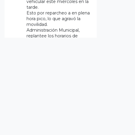
vehicular este miércoles en la
tarde.
Esto por reparcheo a en plena
hora pico, lo que agravó la
movilidad.
Administración Municipal,
replantee los horarios de
ejecución.
Twitter
2
Vox Populi Noticias
@prensavoxpopuli
·
5 Ago
Motivo del trancón -
Alcaldia de Chía realizando
OBRAS de reparcheo en la
Avenida Padilla de salida a
Centro CHÍA ￼si importar la
movilidad.