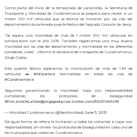
Como parte del inicio de la temporada de vacaciones, la Secretaría de
Transporte y Movilidad de Cundinamarca se prepara para recibir a un
millón 100 mil vehículos que se estima se moverán por las vías del
departamento durante este puente festivo del Sagrado Corazón de Jesús.
“Se espera una movilidad de más de 1 millón 100 mil vehículos en
comparación con el año 2019. También registramos una muy buena
movilidad por las
vías
del departamento y normalidad en los diferentes
corredores viales”, informó el secretario de transporte de Cundinamarca,
Jorge Godoy.
Este puente festivo esperamos la movilización de más de 1.1M de
vehículos 🚗.
#AEstaHora
Normalidad en todas las vías de
#Cundinamarca
Seguimos garantizando la movilidad; Viaja con responsabilidad
cumpliendo los protocolos de bioseguridad
#PorLaVíaDeLaVida
@jorgegodoyl
pic.twitter.com/BZs1PW4MJB
— Movilidad Cundinamarca (@SecMovilidad)
June 11, 2021
De igual forma, se reitera la invitación a todos los visitantes a viajar con
responsabilidad, sin olvidar los protocolos de bioseguridad en cada uno de
los municipios que visiten en Cundinamarca.