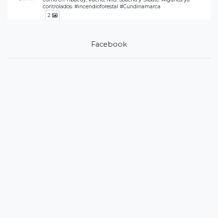
controlados. #incendioforestal #Cundinamarca
2
1
Twitter
Facebook
Vox Populi Noticias Retuiteado
@jorgeemiliorey
·
3 Ago
Jorge Emilio Rey Ángel
Desde la Unidad Departamental de Gestión del Riesgo
(@RiesgosCundi) mantenemos atención y monitoreo
permanente a 7 emergencias por incendios forestales
registradas en los municipios de #Tibacuy, #Pacho, #Nilo,
#Soacha y #Sibaté, en articulación con los Consejos
Municipales de
29
59
Twitter
Load More