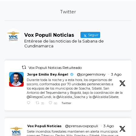
Twitter
Vox Populi Noticias
Seguir
Entérese de las noticias de la Sabana de
Cundinamarca
Vox Populi Noticias Retuiteado
@jorgeemiliorey
·
3 Ago
Jorge Emilio Rey Ángel
Durante toda la noche y a esta hora, los organismos de
socorro, conformados por 70 unidades pertenecientes a
los equipos de los municipios de Soacha, Sibaté, San
Antonio del Tequendama y Bogotá, bajo la coordinación de la
@RiesgosCundi, la @Alcaldia_Soacha y la @AlcaldiaSibate,
35
66
Twitter
@prensavoxpopuli
·
3 Ago
Vox Populi Noticias
Siete incendios forestales mantienen en alerta municipios
como en Tibacuy, Pacho, Nilo, Soacha y Sibaté. Algunos ya