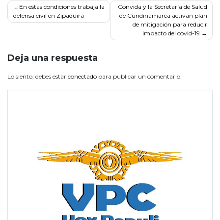
Navegación
En estas condiciones trabaja la
Convida y la Secretaría de Salud
defensa civil en Zipaquirá
de Cundinamarca activan plan
de
de mitigación para reducir
entradas
impacto del covid-19
Deja una respuesta
Lo siento, debes estar
conectado
para publicar un comentario.