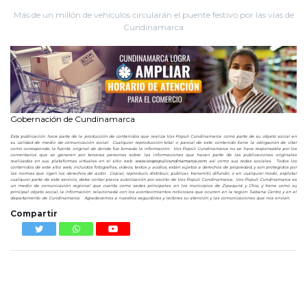
Más de un millón de vehículos circularán el puente festivo por las vías de
Cundinamarca
Gobernación de Cundinamarca
Esta publicación hace parte de la producción de contenidos que realiza Vox Populi Cundinamarca como parte de su objeto social en
su calidad de medio de comunicación social. Cualquier reproducción total o parcial de este contenido tiene la obligación de citar
como corresponde, la fuente original de donde fue tomada la información. Vox Populi Cundinamarca no se hace responsable por los
comentarios que se generen por terceras personas sobre las informaciones que hacen parte de las publicaciones originales
realizadas en sus plataformas virtuales en el sitio web
www.voxpopulicundinamarca.com
, así como sus redes sociales. Todos los
contenidos de este sitio web, incluidos fotografías, videos, textos y audios, están sujetos a derechos de propiedad, y son protegidos por
las normas que rigen los derechos de autor. Copiar, reproducir, distribuir, publicar, transmitir, difundir, o en cualquier modo, explotar
cualquier parte de este servicio, debe contar previa autorización por escrito de Vox Populi Cundinamarca. Vox Populi Cundinamarca es
un medio de comunicación regional que cuenta como sedes principales en los municipios de Zipaquirá y Chía, y tiene como su
principal objeto social, la información relacionada con los acontecimientos noticiosos que ocurren en la región Sabana Centro y en el
departamento de Cundinamarca. Agradecemos a nuestros seguidores y lectores su atención y las comunicaciones que nos envían.
Compartir