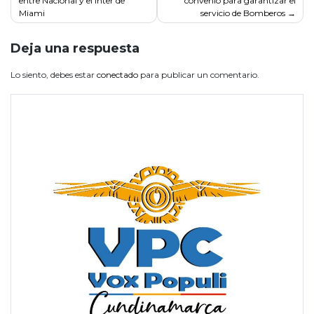
entre Nacional y el Inter de
convenio para garantizar el
entradas
Miami
servicio de Bomberos
Deja una respuesta
Lo siento, debes estar
conectado
para publicar un comentario.