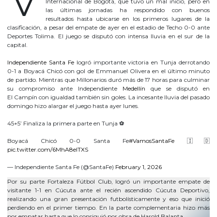
Internacional de Bogotá, que tuvo un mal inicio, pero en
las últimas jornadas ha respondido con buenos
resultados hasta ubicarse en los primeros lugares de la
clasificación, a pesar del empate de ayer en el estadio de Techo 0-0 ante
Deportes Tolima. El juego se disputó con intensa lluvia en el sur de la
capital.
Independiente Santa Fe
logró importante victoria en Tunja derrotando
0-1 a Boyacá Chicó con gol de Emmanuel Olivera en el último minuto
de partido. Mientras que Millonarios duró más de 17 horas para culminar
su compromiso ante Independiente
Medellín
que se disputó en
El Campín con igualdad también sin goles. La incesante lluvia del pasado
domingo hizo alargar el juego hasta ayer lunes.
45+5’ Finaliza la primera parte en Tunja ⚽️
Boyacá Chicó 0-0 Santa Fe
#VamosSantaFe
🇮🇩
pic.twitter.com/6MhA8eITXS
— Independiente Santa Fe (@SantaFe)
February 1, 2026
Por su parte Fortaleza Fútbol Club, logró un importante empate de
visitante 1-1 en Cúcuta ante el recién ascendido Cúcuta Deportivo,
realizando una gran presentación futbolísticamente y eso que inició
perdiendo en el primer tiempo. En la parte complementaria hizo más
por empatar hasta que lo consiguió por obra de Harold Balanta