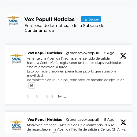
Vox Populi Noticias
Seguir
Entérese de las noticias de la Sabana de
Cundinamarca
@prensavoxpopuli
·
5 Ago
Vox Populi Noticias
Variante y la Avenida Pradilla, en el sentido de salida
hacia la Centro Chía, registraron un fuerte colapso vehicular
este miércoles en la tarde.
Esto por reparcheo a en plena hora pico, lo que agravó la
movilidad.
Administración Municipal, replantee los horarios de ejecución.
2
Twitter
@prensavoxpopuli
·
5 Ago
Vox Populi Noticias
Motivo del trancón - Alcaldia de Chía realizando OBRAS
de reparcheo en la Avenida Padilla de salida a Centro CHÍA ￼si
importar la movilidad.