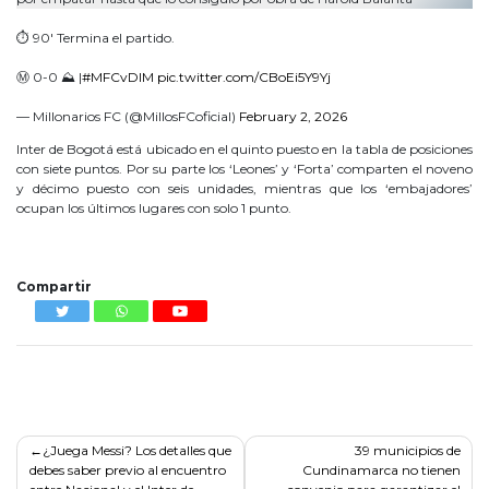
⏱ 90' Termina el partido.
Ⓜ️ 0-0 ⛰️ |
#MFCvDIM
pic.twitter.com/CBoEi5Y9Yj
— Millonarios FC (@MillosFCoficial)
February 2, 2026
Inter de Bogotá está ubicado en el quinto puesto en la tabla de posiciones
con siete puntos. Por su parte los ‘Leones’ y ‘Forta’ comparten el noveno
y décimo puesto con seis unidades, mientras que los ‘embajadores’
ocupan los últimos lugares con solo 1 punto.
la liga
Compartir
Navegación
¿Juega Messi? Los detalles que
39 municipios de
debes saber previo al encuentro
Cundinamarca no tienen
de