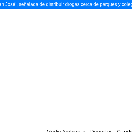
ada de distribuir drogas cerca de parques y colegios
Anunci
Medio Ambiente
Deportes
Cundi