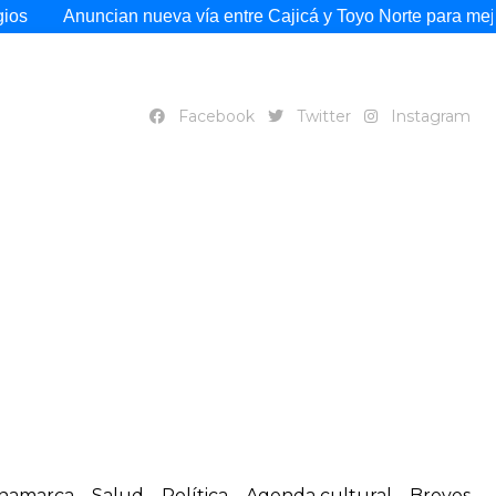
an nueva vía entre Cajicá y Toyo Norte para mejorar la movili
Facebook
Twitter
Instagram
namarca
Salud
Política
Agenda cultural
Breves