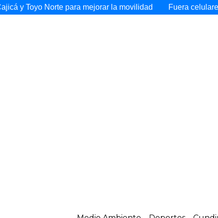
rte para mejorar la movilidad
Fuera celulares de las urnas:
Medio Ambiente
Deportes
Cundi