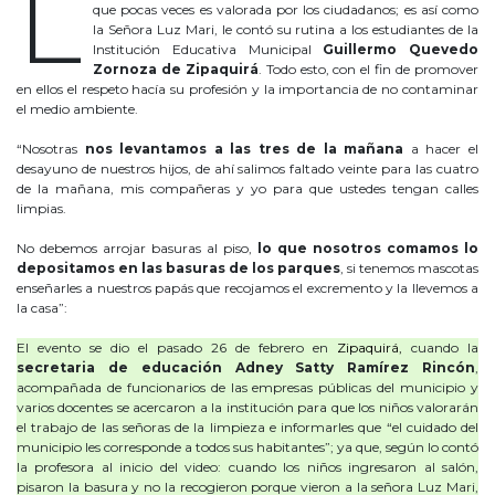
L
que pocas veces es valorada por los ciudadanos; es así como
la Señora Luz Mari, le contó su rutina a los estudiantes de la
Institución Educativa Municipal
Guillermo Quevedo
Zornoza de Zipaquirá
. Todo esto, con el fin de promover
en ellos el respeto hacía su profesión y la importancia de no contaminar
el medio ambiente.
“Nosotras
nos levantamos a las tres de la mañana
a hacer el
desayuno de nuestros hijos, de ahí salimos faltado veinte para las cuatro
de la mañana, mis compañeras y yo para que ustedes tengan calles
limpias.
No debemos arrojar basuras al piso,
lo que nosotros comamos lo
depositamos en las basuras de los parques
, si tenemos mascotas
enseñarles a nuestros papás que recojamos el excremento y la llevemos a
la casa”:
El evento se dio el pasado 26 de febrero en
Zipaquirá,
cuando la
secretaria de educación Adney Satty Ramírez Rincón
,
acompañada de funcionarios de las empresas públicas del municipio y
varios docentes se acercaron a la institución para que los niños valorarán
el trabajo de las señoras de la limpieza e informarles que “el cuidado del
municipio les corresponde a todos sus habitantes”; ya que, según lo contó
la profesora al inicio del video: cuando los niños ingresaron al salón,
pisaron la basura y no la recogieron porque vieron a la señora Luz Mari,