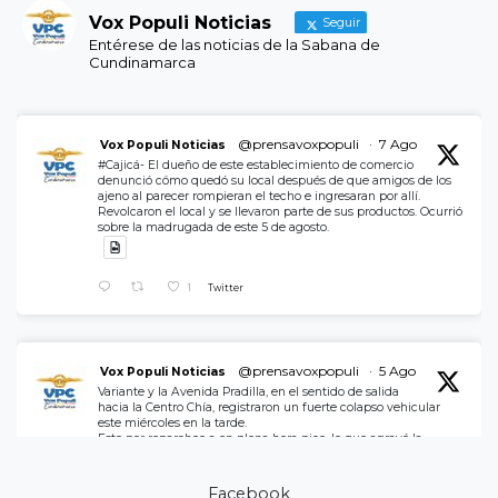
Vox Populi Noticias
Seguir
Entérese de las noticias de la Sabana de
Cundinamarca
@prensavoxpopuli
·
7 Ago
Vox Populi Noticias
#Cajicá- El dueño de este establecimiento de comercio
denunció cómo quedó su local después de que amigos de los
ajeno al parecer rompieran el techo e ingresaran por allí.
Revolcaron el local y se llevaron parte de sus productos. Ocurrió
sobre la madrugada de este 5 de agosto.
1
Twitter
@prensavoxpopuli
·
5 Ago
Vox Populi Noticias
Variante y la Avenida Pradilla, en el sentido de salida
hacia la Centro Chía, registraron un fuerte colapso vehicular
este miércoles en la tarde.
Esto por reparcheo a en plena hora pico, lo que agravó la
movilidad.
Administración Municipal, replantee los horarios de ejecución.
Facebook