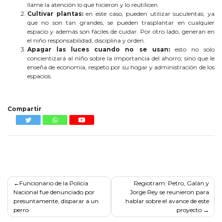
llame la atención lo que hicieron y lo reutilicen.
Cultivar plantas:
en este caso, pueden utilizar suculentas; ya
que no son tan grandes, se pueden trasplantar en cualquier
espacio y además son fáciles de cuidar. Por otro lado, generan en
el niño responsabilidad, disciplina y orden.
Apagar las luces cuando no se usan:
esto no solo
concientizará al niño sobre la importancia del ahorro; sino que le
enseña de economía, respeto por su hogar y administración de los
espacios.
«Escobita»
Compartir
Navegación
Funcionario de la Policía
Regiotram: Petro, Galán y
Nacional fue denunciado por
Jorge Rey se reunieron para
de
presuntamente, disparar a un
hablar sobre el avance de este
entradas
perro
proyecto