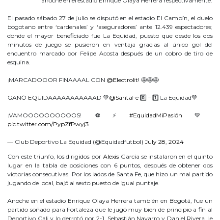
anoche en el estadio Enrique Olaya Herrera respectivamente.
El pasado sábado 27 de julio se disputó en el estadio El Campín, el duelo
bogotano entre ‘cardenales’ y ‘aseguradores’ ante 12.439 espectadores;
donde el mayor beneficiado fue La Equidad, puesto que desde los dos
minutos de juego se pusieron en ventaja gracias al único gol del
encuentro marcado por Felipe Acosta después de un cobro de tiro de
esquina.
¡MARCADOOOR FINAAAAL CON
@Electrolit
! 🤩🤩🤩
GANÓ EQUIDAAAAAAAAAAAD 💚
@SantaFe
0️⃣ – 1️⃣ La Equidad💚
¡VAMOOOOOOOOOOS! ⚽️⚡️
#EquidadMiPasión
💚
pic.twitter.com/PypZfPwyj3
— Club Deportivo La Equidad (@Equidadfutbol)
July 28, 2024
Con este triunfo, los dirigidos por
Alexis
García se instalaron en el quinto
lugar en la tabla de posiciones con 6 puntos, después de obtener dos
victorias consecutivas. Por los lados de Santa Fe, que hizo un mal partido
jugando de local, bajó al sexto puesto de igual puntaje.
Anoche en el estadio Enrique Olaya Herrera también en Bogotá, fue un
partido soñado para Fortaleza que le jugó muy bien de principio a fin al
Deportivo Cali y lo derrotó por 2-1. Sebastián Navarro y Daniel Rivera, le