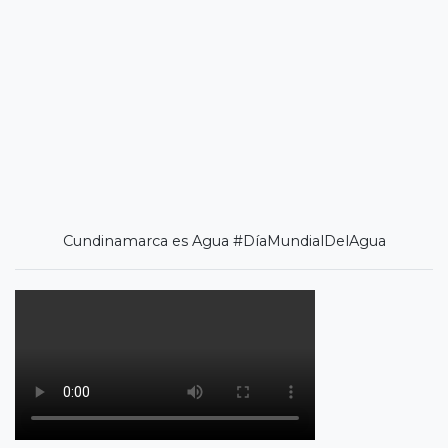
Cundinamarca es Agua #DíaMundialDelAgua