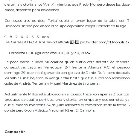
dieron la victoria a los ‘Amix’ mientras que Fredy Montero desde los doce
pasos, descontó para los caleños.
Con estos tres puntos, ‘Forta’ subió al tercer lugar de la tabla con 7
unidades, siendo por ahora el equipo capitalino mejor ubicado en la liga.
9… 8… 7… 6… 4… 5… 3… dois!!!!
HA GANADO FORTICA!!!
#FortaXCali
2️⃣-1️⃣
pic.twitter.com/bLMoh3Iu3x
— Fortaleza CEIF (@FortalezaCEIF)
July 30, 2024
La peor parte la llevó
Millonarios
quien sufrió otra derrota de manera
consecutiva; cayó en Valledupar 2-1 frente a Alianza F.C. el pasado
domingo 29, que inició ganando con golazo de Daniel Ruíz, pero después
los ‘albiazules’ bajaron la vanguardia hasta que fue superado recibiendo
goles de Andrés Rentería y Misael Martínez de tiro penal.
Actualmente Millos está ubicado en el puesto trece xon apenas 3 puntos,
producto de cuatro partidos: una victoria, un empate y dos derrotas, ya
que el pasado miércoles 24 de julio adelantó el compromiso de la fecha 6
donde perdió con Atlético Nacional 1-2 en El Campín.
Equidad
Compartir