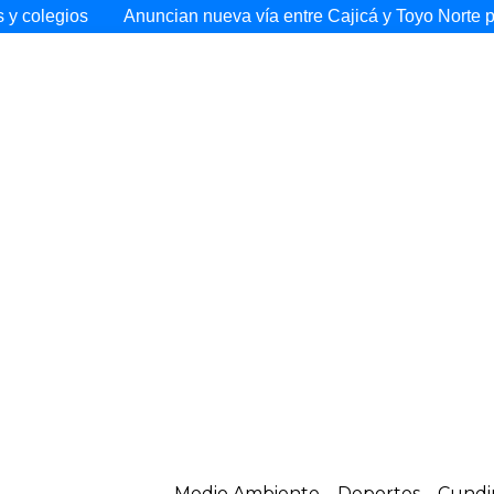
Anuncian nueva vía entre Cajicá y Toyo Norte para mejorar l
Medio Ambiente
Deportes
Cundi