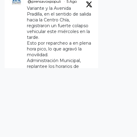
@prensavoxpopuli
·
5 Ago
Variante y la Avenida
Pradilla, en el sentido de salida
hacia la Centro Chía,
registraron un fuerte colapso
vehicular este miércoles en la
tarde.
Esto por reparcheo a en plena
hora pico, lo que agravó la
movilidad.
Administración Municipal,
replantee los horarios de
ejecución.
Twitter
2
Vox Populi Noticias
@prensavoxpopuli
·
5 Ago
Motivo del trancón -