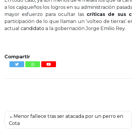
En todo caso, ya son menos de 4 meses los que la candi
a los cajiqueños los logros en su administración pasad
mayor esfuerzo para ocultar las
críticas de sus c
participación de lo que llaman un ‘volteo de tierras’ 
actual
candidato
a la gobernación Jorge Emilio Rey.
El acercamiento
Compartir
Navegación
Menor fallece tras ser atacada por un perro en
de
Cota