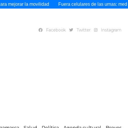
a movilidad
Fuera celulares de las urnas: medida busca blin
Facebook
Twitter
Instagram
namarca
Salud
Política
Agenda cultural
Breves