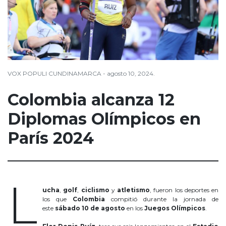
VOX POPULI CUNDINAMARCA - agosto 10, 2024.
Colombia alcanza 12
Diplomas Olímpicos en
París 2024
Colombia
L
ucha
,
golf
,
ciclismo
y
atletismo
, fueron los deportes en
los que
Colombia
compitió durante la jornada de
este
sábado 10 de agosto
en los
Juegos Olímpicos
.