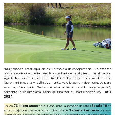
“Muy especial estar aquí, en mi último día de competencia. Claramente
no tuve el día que quería, pero la luché hasta el final y terminar el día con
Águila fue súper importante. Recibir todas estas muestras de cariño
fueron mi medalla y, definitivamente, vale la pena haber luchado para
estar aquí en parís. Retirarme esta semana ha sido muy especial”,
comentó la colombiana luego de finalizar su participación en
París
2024
.
En los
76 kilogramos
de la lucha libre, la jornada de este
sábado 10
de
agosto dejó una destacada participación de
Tatiana Rentería
con dos
victorias (en octavos y cuartos de final), una derrota (en las semifinales) y