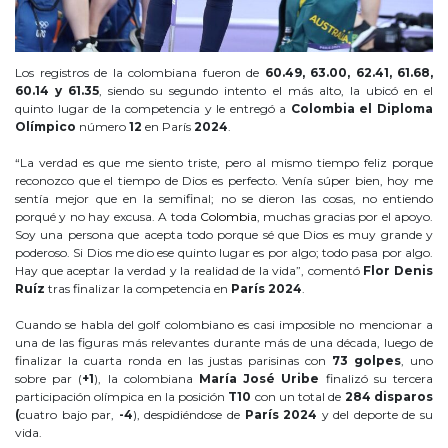
Los registros de la colombiana fueron de
60.49, 63.00, 62.41, 61.68,
60.14 y 61.35
, siendo su segundo intento el más alto, la ubicó en el
quinto lugar de la competencia y le entregó a
Colombia el Diploma
Olímpico
número
12
en París
2024
.
“La verdad es que me siento triste, pero al mismo tiempo feliz porque
reconozco que el tiempo de Dios es perfecto. Venía súper bien, hoy me
sentía mejor que en la semifinal; no se dieron las cosas, no entiendo
porqué y no hay excusa. A toda
Colombia
, muchas gracias por el apoyo.
Soy una persona que acepta todo porque sé que Dios es muy grande y
poderoso. Si Dios me dio ese quinto lugar es por algo; todo pasa por algo.
Hay que aceptar la verdad y la realidad de la vida”, comentó
Flor Denis
Ruíz
tras finalizar la competencia en
París 2024
.
Cuando se habla del golf colombiano es casi imposible no mencionar a
una de las figuras más relevantes durante más de una década, luego de
finalizar la cuarta ronda en las justas parisinas con
73 golpes
, uno
sobre par (
+1
), la colombiana
María José Uribe
finalizó su tercera
participación olímpica en la posición
T10
con un total de
284 disparos
(
cuatro bajo par,
-4
), despidiéndose de
París 2024
y del deporte de su
vida.