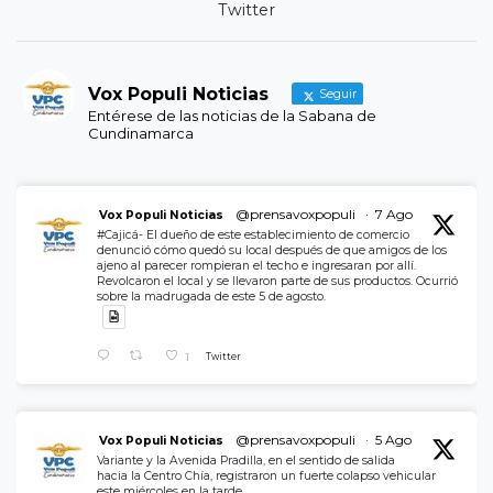
Twitter
Vox Populi Noticias
Seguir
Entérese de las noticias de la Sabana de
Cundinamarca
@prensavoxpopuli
·
7 Ago
Vox Populi Noticias
#Cajicá- El dueño de este establecimiento de comercio
denunció cómo quedó su local después de que amigos de los
ajeno al parecer rompieran el techo e ingresaran por allí.
Revolcaron el local y se llevaron parte de sus productos. Ocurrió
sobre la madrugada de este 5 de agosto.
1
Twitter
@prensavoxpopuli
·
5 Ago
Vox Populi Noticias
Variante y la Avenida Pradilla, en el sentido de salida
hacia la Centro Chía, registraron un fuerte colapso vehicular
este miércoles en la tarde.