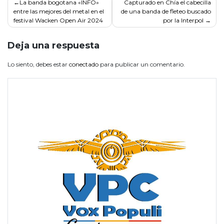
Navegación
La banda bogotana «INFO»
Capturado en Chía el cabecilla
entre las mejores del metal en el
de una banda de fleteo buscado
de
festival Wacken Open Air 2024
por la Interpol
entradas
Deja una respuesta
Lo siento, debes estar
conectado
para publicar un comentario.