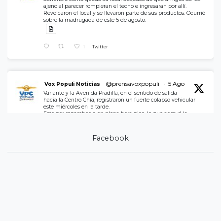
ajeno al parecer rompieran el techo e ingresaran por allí.
Revolcaron el local y se llevaron parte de sus productos. Ocurrió
sobre la madrugada de este 5 de agosto.
1
Twitter
@prensavoxpopuli
·
5 Ago
Vox Populi Noticias
Variante y la Avenida Pradilla, en el sentido de salida
hacia la Centro Chía, registraron un fuerte colapso vehicular
este miércoles en la tarde.
Esto por reparcheo a en plena hora pico, lo que agravó la
movilidad.
Administración Municipal, replantee los horarios de ejecución.
Facebook
2
Twitter
@prensavoxpopuli
·
5 Ago
Vox Populi Noticias
Motivo del trancón - Alcaldia de Chía realizando OBRAS
de reparcheo en la Avenida Padilla de salida a Centro CHÍA ￼si
importar la movilidad.