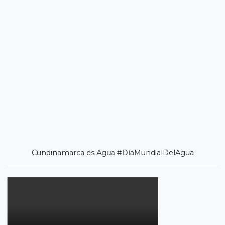
Cundinamarca es Agua #DíaMundialDelAgua