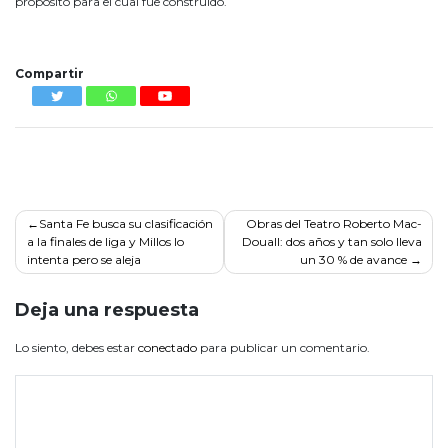
propósito para el cual fue construido.
Cajicá inauguró
Compartir
Navegación
Santa Fe busca su clasificación
Obras del Teatro Roberto Mac-
a la finales de liga y Millos lo
Douall: dos años y tan solo lleva
de
intenta pero se aleja
un 30 % de avance
entradas
Deja una respuesta
Lo siento, debes estar
conectado
para publicar un comentario.