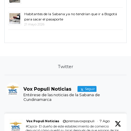
Habitantes de la Sabana ya no tendrían que ir a Bogotá
para sacar el pasaporte
21 mayo 2026
Twitter
Vox Populi Noticias
Seguir
Entérese de las noticias de la Sabana de
Cundinamarca
@prensavoxpopuli
·
7 Ago
Vox Populi Noticias
#Cajicá- El dueño de este establecimiento de comercio
denunció cómo quedó su local después de que amigos de los