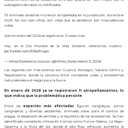
subregistro de casos no notificados.
93 animales silvestres murieron atropellados en la jurisdicción, durante el
2025. No son solo cifras, son vidas que se perdieron por imprudencias
viales.
Solo en enero del 2026 se registraron 11 casos más.
Hoy, en el Día Mundial de la Vida Silvestre, reiteramos nuestro…
pic.twitter.com/D5oi9rvgio
— Alfred Ballesteros Alarcón (@Alfred_Balle)
March 3, 2026
Las regiones con más eventos son Gualivá, Rionegro, Sabana Centro y
Tequendama, donde la cercanía entre corredores viales y ecosistemas
naturales eleva el riesgo para la fauna.
En enero de 2026 ya se registraron 11 atropellamientos, lo
que indica que la problemática persiste
.
Entre las
especies más afectadas
figuran zarigüeyas, zorros
cangrejeros y diversas serpientes, animales clave para el control de
plagas, la dispersión de semillas y el equilibrio de los ecosistemas. Se han
identificado corredores críticos en tramos como Funza–Siberia, La Vega–
Sasaima y la Ruta del Sol, donde el alto flujo vehicular aumenta la