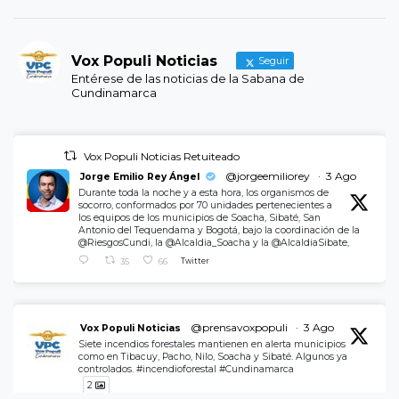
Vox Populi Noticias
Seguir
Entérese de las noticias de la Sabana de
Cundinamarca
Vox Populi Noticias Retuiteado
@jorgeemiliorey
·
3 Ago
Jorge Emilio Rey Ángel
Durante toda la noche y a esta hora, los organismos de
socorro, conformados por 70 unidades pertenecientes a
los equipos de los municipios de Soacha, Sibaté, San
Antonio del Tequendama y Bogotá, bajo la coordinación de la
@RiesgosCundi, la @Alcaldia_Soacha y la @AlcaldiaSibate,
35
66
Twitter
@prensavoxpopuli
·
3 Ago
Vox Populi Noticias
Siete incendios forestales mantienen en alerta municipios
como en Tibacuy, Pacho, Nilo, Soacha y Sibaté. Algunos ya
controlados. #incendioforestal #Cundinamarca
2