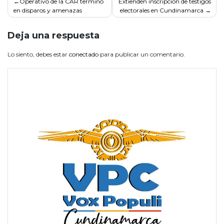
Navegación
Operativo de la CAR terminó
Extienden inscripcion de testigos
en disparos y amenazas
electorales en Cundinamarca
de
entradas
Deja una respuesta
Lo siento, debes estar
conectado
para publicar un comentario.