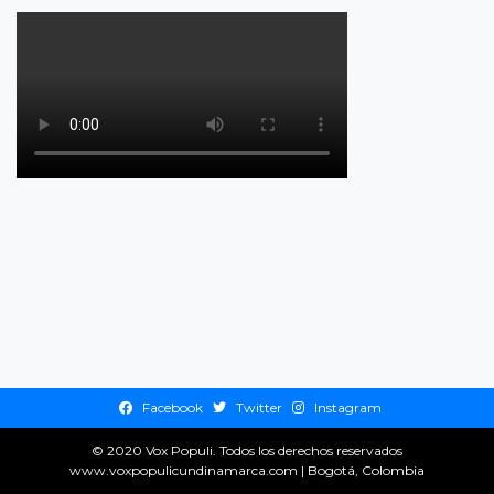
Facebook
Twitter
Instagram
© 2020
Vox Populi
. Todos los derechos reservados
www.voxpopulicundinamarca.com
|
Bogotá, Colombia