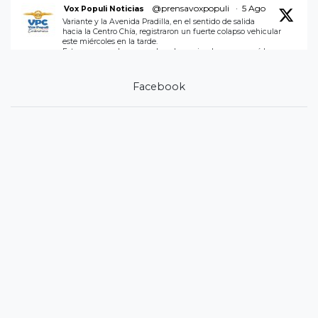
@prensavoxpopuli
·
5 Ago
Vox Populi Noticias
Variante y la Avenida Pradilla, en el sentido de salida
hacia la Centro Chía, registraron un fuerte colapso vehicular
este miércoles en la tarde.
Esto por reparcheo a en plena hora pico, lo que agravó la
movilidad.
Administración Municipal, replantee los horarios de ejecución.
Facebook
2
Twitter
@prensavoxpopuli
·
5 Ago
Vox Populi Noticias
Motivo del trancón - Alcaldia de Chía realizando OBRAS
de reparcheo en la Avenida Padilla de salida a Centro CHÍA ￼si
importar la movilidad.
2
1
Twitter
Load More